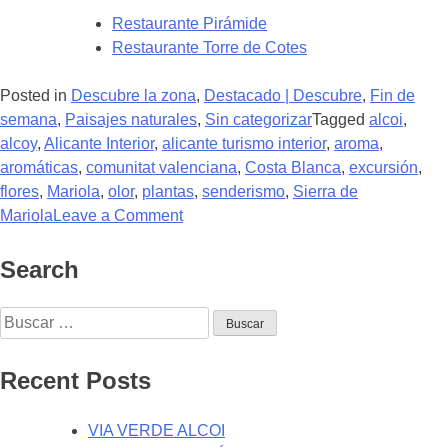
Restaurante Pirámide
Restaurante Torre de Cotes
Posted in
Descubre la zona
,
Destacado | Descubre
,
Fin de
semana
,
Paisajes naturales
,
Sin categorizar
Tagged
alcoi
,
alcoy
,
Alicante Interior
,
alicante turismo interior
,
aroma
,
aromáticas
,
comunitat valenciana
,
Costa Blanca
,
excursión
,
flores
,
Mariola
,
olor
,
plantas
,
senderismo
,
Sierra de
Mariola
Leave a Comment
Search
Recent Posts
VIA VERDE ALCOI