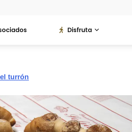
ociados
Disfruta
Saborea
sociados
Disfruta
del turrón