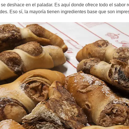
a se deshace en el paladar. Es aquí donde ofrece todo el sabor 
des. Eso sí, la mayoría tienen ingredientes base que son impres