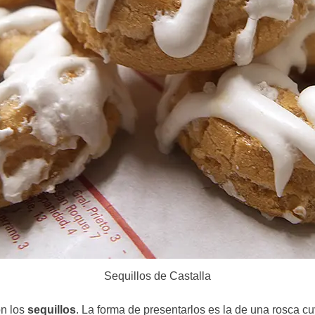
Sequillos de Castalla
on los
sequillos
. La forma de presentarlos es la de una rosca 