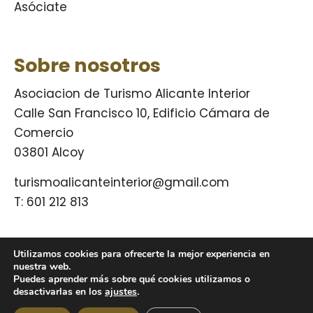
Asóciate
Sobre nosotros
Asociacion de Turismo Alicante Interior
Calle San Francisco 10, Edificio Cámara de
Comercio
03801 Alcoy
turismoalicanteinterior@gmail.com
T:
601 212 813
Utilizamos cookies para ofrecerte la mejor experiencia en
© Turismo Alicante Interior 2009 – 2026.
nuestra web.
Puedes aprender más sobre qué cookies utilizamos o
desactivarlas en los
ajustes
.
Política de privacidad
Aviso legal
Política de cookies