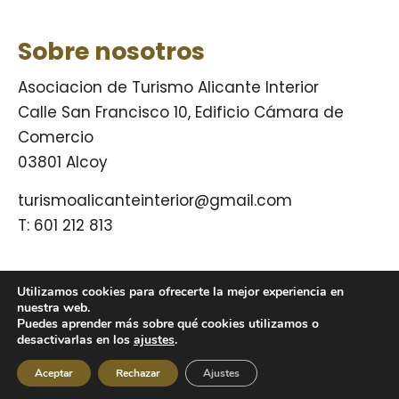
Sobre nosotros
Asociacion de Turismo Alicante Interior
Calle San Francisco 10, Edificio Cámara de
Comercio
03801 Alcoy
turismoalicanteinterior@gmail.com
T:
601 212 813
Utilizamos cookies para ofrecerte la mejor experiencia en
© Turismo Alicante Interior 2009 – 2026.
nuestra web.
Puedes aprender más sobre qué cookies utilizamos o
desactivarlas en los
ajustes
.
Política de privacidad
Aviso legal
Política de cookies
Diseño y desarrollo:
acceseo.com
Aceptar
Rechazar
Ajustes