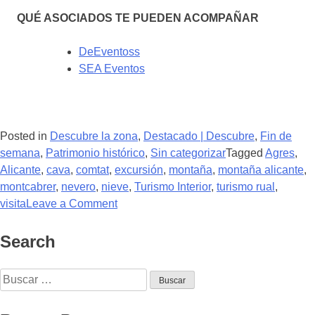
QUÉ ASOCIADOS TE PUEDEN ACOMPAÑAR
DeEventoss
SEA Eventos
Posted in
Descubre la zona
,
Destacado | Descubre
,
Fin de
semana
,
Patrimonio histórico
,
Sin categorizar
Tagged
Agres
,
Alicante
,
cava
,
comtat
,
excursión
,
montaña
,
montaña alicante
,
montcabrer
,
nevero
,
nieve
,
Turismo Interior
,
turismo rual
,
visita
Leave a Comment
Search