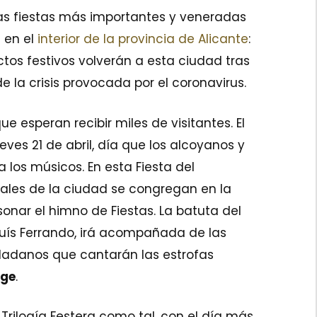
las fiestas más importantes y veneradas
 en el
interior de la provincia de Alicante
:
actos festivos volverán a esta ciudad tras
 la crisis provocada por el coronavirus.
e esperan recibir miles de visitantes. El
eves 21 de abril, día que los alcoyanos y
los músicos. En esta Fiesta del
ales de la ciudad se congregan en la
onar el himno de Fiestas. La batuta del
Lluís Ferrando, irá acompañada de las
dadanos que cantarán las estrofas
rge
.
a Trilogía Festera como tal, con el día más