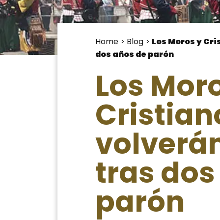
Home
>
Blog
>
Los Moros y Cri
dos años de parón
Los Moro
Cristian
volverán
tras dos
parón