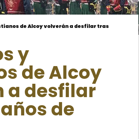
stianos de Alcoy volverán a desfilar tras
s y
os de Alcoy
 a desfilar
 años de